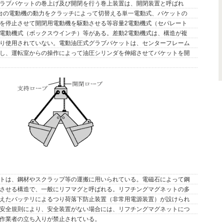
ラブバケットの巻上げ及び開閉を行う巻上装置は、開閉装置と呼ばれ
台の電動機の動力をクラッチによって切替える単一電動式、バケットの
を停止させて開閉用電動機を駆動させる等容量2電動機式（セパレート
電動機式（ボックスウインチ）等がある。差動2電動機式は、構造が複
り使用されていない。電動油圧式グラブバケットは、センターフレーム
し、運転室からの操作によって油圧シリンダを伸縮させてバケットを開
トは、鋼材やスクラップ等の運搬に用いられている。電磁石によって鋼
させる構造で、一般にリフマグと呼ばれる。リフチングマグネットの多
えたバッテリによるつり荷落下防止装置（非常用電源装置）が設けられ
安全規則により、安全装置がない場合には、リフチングマグネットにつ
作業者の立ち入りが禁止されている。