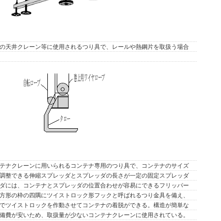
の天井クレーン等に使用されるつり具で、レールや熱鋼片を取扱う場合
テナクレーンに用いられるコンテナ専用のつり具で、コンテナのサイズ
調整できる伸縮スプレッダとスプレッダの長さが一定の固定スプレッダ
ダには、コンテナとスプレッダの位置合わせが容易にできるフリッパー
方形の枠の四隅にツイストロック形フックと呼ばれるつり金具を備え、
でツイストロックを作動させてコンテナの着脱ができる。構造が簡単な
備費が安いため、取扱量が少ないコンテナクレーンに使用されている。