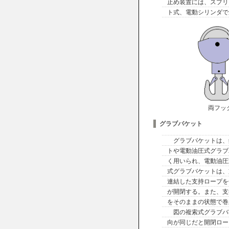
止め装置には、スプリ
ト式、電動シリンダで
両フッ
グラブバケット
グラブバケットは、
トや電動油圧式グラブ
く用いられ、電動油圧
式グラブバケットは、
連結した支持ロープを
が開閉する。また、支
をそのままの状態で巻
図の複索式グラブバ
向が同じだと開閉ロー