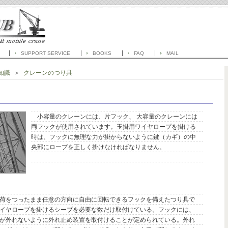
SUPPORT SERVICE
BOOKS
FAQ
MAIL
知識
＞
クレーンのつり具
小容量のクレーンには、片フック、 大容量のクレーンには
両フックが使用されています。玉掛用ワイヤロープを掛ける
時は、フックに無理な力が掛からないように鍵（カギ）の中
央部にロープを正しく掛けなければなりません。
荷をつったまま任意の方向に自由に回転できるフックを備えたつり具で
イヤロープを掛けるシーブを必要な数だけ取付けている。フックには、
が外れないように外れ止め装置を取付けることが定められている。外れ