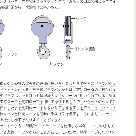
ング（バネ）の力で閉じるスプリング式、おもりの自重で閉じるウエイ
遠隔開閉を行う遠隔操作式等がある。
ク 片フック
鉱石や土砂等のばら物の運搬に用いられるつり具で複索式グラブバケッ
バケット等がある。複索式グラブバケットは、アンローダの荷役等に多
式グラブバケットはゴミ処理場の天井クレーンに用いられている。複索
支持ロープと開閉ロープを用いて操作するもので、バケットのヘッドに
停止したまま開閉ロープを巻き取り又は巻き戻しを行うことでバケット
持ロープと開閉ロープを同時に巻取り又は巻戻すことにより、バケット
上げたり巻下げたりすることができる。
ケットのように2種類のワイヤロープを使用する場合、ロープのより方
プと支持ロープがからむことがある。このため、開閉ロープにSよりを