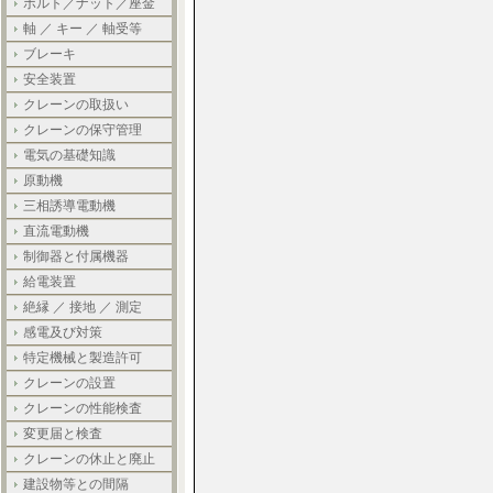
ボルト／ナット／座金
軸 ／ キー ／ 軸受等
ブレーキ
安全装置
クレーンの取扱い
クレーンの保守管理
電気の基礎知識
原動機
三相誘導電動機
直流電動機
制御器と付属機器
給電装置
絶縁 ／ 接地 ／ 測定
感電及び対策
特定機械と製造許可
クレーンの設置
クレーンの性能検査
変更届と検査
クレーンの休止と廃止
建設物等との間隔