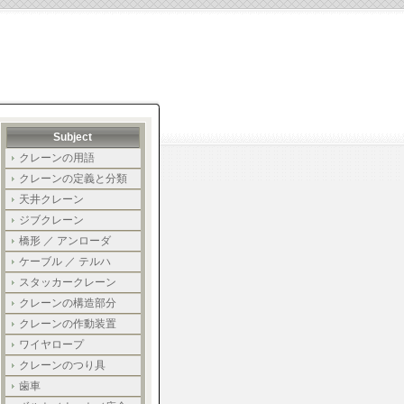
Subject
クレーンの用語
クレーンの定義と分類
天井クレーン
ジブクレーン
橋形 ／ アンローダ
ケーブル ／ テルハ
スタッカークレーン
クレーンの構造部分
クレーンの作動装置
ワイヤロープ
クレーンのつり具
歯車