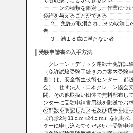
でも取扱うことができるクレー
ンの種類を限定し、作業について
免許を与えることができる。
２．免許が取消され、その取消しの
者
３．満１８歳に満たない者
受験申請書の入手方法
クレーン・デリック運転士免許試験
（免許試験受験手続きのご案内受験
書）は、安全衛生技術センター、都
会）、社団法人・日本クレーン協会
関、その他取扱い団体で無料配布し
ンターに受験申請書用紙を郵送でお
の部数を明記したメモ及び切手を貼
（角形2号33ｃｍ×24ｃｍ）を同封
ターに申し込んでください。受験申