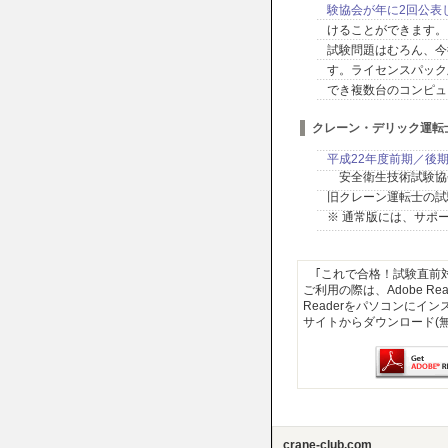
験協会が年に2回公表
けることができます。
試験問題はむろん、今
す。ライセンスパック
でき複数台のコンピュ
クレーン・デリック運
平成22年度前期／後
安全衛生技術試験協
旧クレーン運転士の試
※ 通常版には、サポ
｢これで合格！試験直前対
ご利用の際は、Adobe R
Readerをパソコンにイ
サイトからダウンロード(
crane-club.com