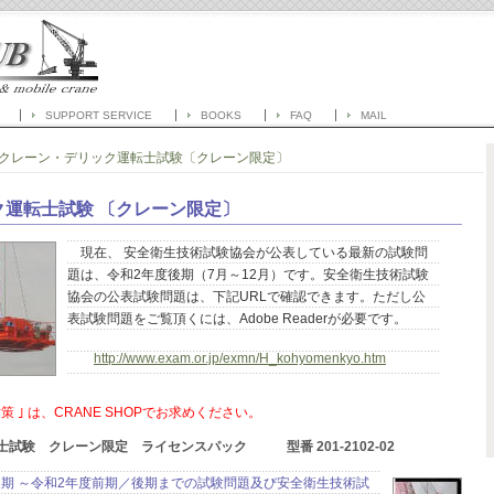
SUPPORT SERVICE
BOOKS
FAQ
MAIL
クレーン・デリック運転士試験〔クレーン限定〕
ク運転士試験 〔クレーン限定〕
現在、 安全衛生技術試験協会が公表している最新の試験問
題は、令和2年度後期（7月～12月）です。安全衛生技術試験
協会の公表試験問題は、下記URLで確認できます。ただし公
表試験問題をご覧頂くには、Adobe Readerが必要です。
http://www.exam.or.jp/exmn/H_kohyomenkyo.htm
 ｣ は、CRANE SHOPでお求めください。
試験 クレーン限定 ライセンスパック 型番 201-2102-02
後期 ～令和2年度前期／後期までの試験問題及び安全衛生技術試