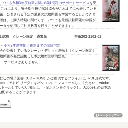
している令和3年度前期以降の試験問題のサポートサービス
を受
 これにより、安全衛生技術試験協会がこれまでに公表している
後、公表される予定の最新の試験問題も学習することができま
版は、ご購入時期に関わらず、いつでも最新試験問題の学習が
ータを使用して社員教育を行うことができます。
転士試験 クレーン限定 通常版 型番202-2102-02
期～令和2年度前期／後期までの試験問題
会が公表しているクレーン・デリック運転士〔クレーン限定〕
験問題を基に編集した本試験型試験問題集。
ートサービスはありません。
策｣の電子図書（CD－ROM）がご提供するファイルは、PDF形式です。
eader（アドビ リーダ）をパソコンにインストールしてください。Adobe
ンストールしていない場合は、下記ボタンをクリックし、Adobe社の日本語
無償)することができます。