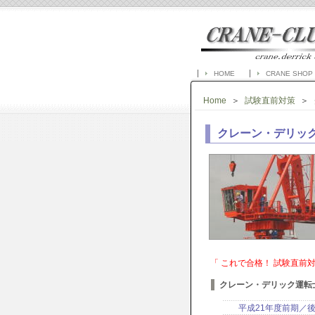
HOME
CRANE SHOP
Home
＞
試験直前対策
＞
クレーン・デリッ
「 これで合格！ 試験直前対策
クレーン・デリック運転士
平成21年度前期／